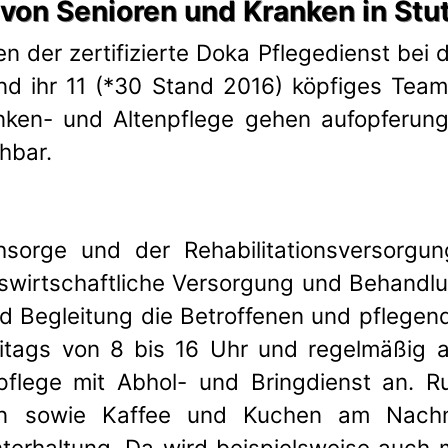
g von Senioren und Kranken in Stu
en der zertifizierte Doka Pflegedienst be
nd ihr 11 (*30 Stand 2016) köpfiges Team
anken- und Altenpflege gehen aufopferungs
chbar.
orge und der Rehabilitationsversorgung
swirtschaftliche Versorgung und Behandlu
und Begleitung die Betroffenen und pflege
freitags von 8 bis 16 Uhr und regelmäßi
pflege mit Abhol- und Bringdienst an. R
sen sowie Kaffee und Kuchen am Nach
rhaltung. Da wird beispielsweise auch m