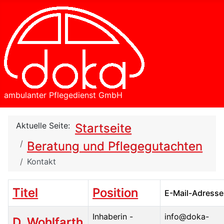
ambulanter Pflegedienst GmbH
Aktuelle Seite:
Startseite
Beratung und Pflegegutachten
Kontakt
Titel
Position
E-Mail-Adresse
Inhaberin -
info@doka-
D. Wohlfarth